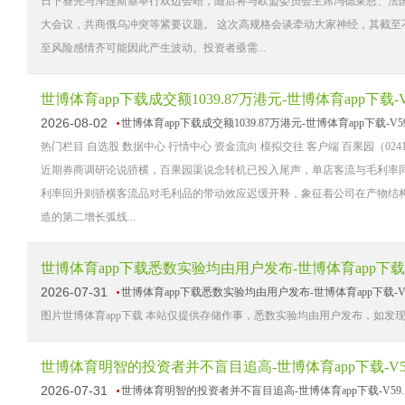
日下昼先与泽连斯基举行双边会晤，随后将与欧盟委员会主席冯德莱恩、法
大会议，共商俄乌冲突等紧要议题。 这次高规格会谈牵动大家神经，其截
至风险感情齐可能因此产生波动。投资者亟需...
世博体育app下载成交额1039.87万港元-世博体育app下载-V
2026-08-02
世博体育app下载成交额1039.87万港元-世博体育app下载-V5
热门栏目 自选股 数据中心 行情中心 资金流向 模拟交往 客户端 百果园（0241
近期券商调研论说骄横，百果园渠说念转机已投入尾声，单店客流与毛利率同
利率回升则骄横客流品对毛利品的带动效应迟缓开释，象征着公司在产物结
造的第二增长弧线...
世博体育app下载悉数实验均由用户发布-世博体育app下载-
2026-07-31
世博体育app下载悉数实验均由用户发布-世博体育app下载-V5
图片世博体育app下载 本站仅提供存储作事，悉数实验均由用户发布，如发现
世博体育明智的投资者并不盲目追高-世博体育app下载-V5
2026-07-31
世博体育明智的投资者并不盲目追高-世博体育app下载-V59